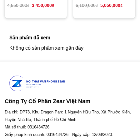
Giá
Giá
Giá
Giá
4,550,000
₫
3,450,000
₫
6,100,000
₫
5,050,000
₫
gốc
hiện
gốc
hiện
là:
tại
là:
tại
4,550,000₫.
là:
6,100,000₫.
là:
3,450,000₫.
5,050,00
Sản phẩm đã xem
Không có sản phẩm xem gần đây
Công Ty Cổ Phần Zear Việt Nam
Địa chỉ: DP73, Khu Dragon Parc 1 Nguyễn Hữu Thọ, Xã Phước Kiển,
Huyện Nhà Bè, Thành phố Hồ Chí Minh
Mã số thuế: 0316434726
Giấy phép kinh doanh: 0316434726 - Ngày cấp: 12/08/2020.