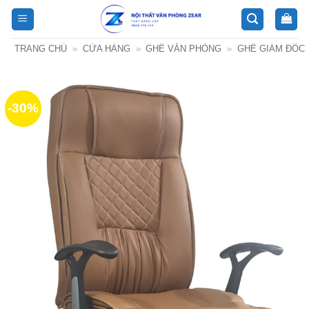
Bỏ
qua
nội
TRANG CHỦ
»
CỬA HÀNG
»
GHẾ VĂN PHÒNG
»
GHẾ GIÁM ĐỐC
dung
-30%