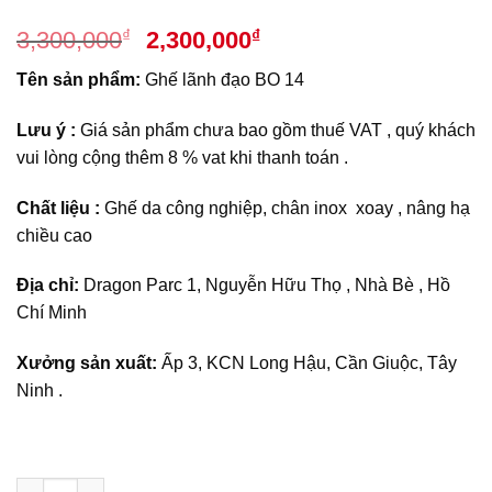
Giá
Giá
₫
₫
3,300,000
2,300,000
gốc
hiện
Tên sản phẩm:
Ghế lãnh đạo BO 14
là:
tại
3,300,000₫.
là:
Lưu ý :
Giá sản phẩm chưa bao gồm thuế VAT , quý khách
2,300,000₫.
vui lòng cộng thêm 8 % vat khi thanh toán .
Chất liệu :
Ghế da công nghiệp, chân inox xoay , nâng hạ
chiều cao
Địa chỉ:
Dragon Parc 1, Nguyễn Hữu Thọ , Nhà Bè , Hồ
Chí Minh
Xưởng sản xuất:
Ấp 3, KCN Long Hậu, Cần Giuộc, Tây
Ninh .
Ghế lãnh đạo BO 14 số lượng