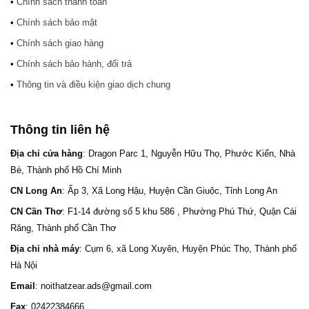
•
Chính sách thanh toán
•
Chính sách bảo mật
•
Chính sách giao hàng
•
Chính sách bảo hành, đổi trả
•
Thông tin và điều kiện giao dịch chung
Thông tin liên hệ
Địa chỉ cửa hàng
: Dragon Parc 1, Nguyễn Hữu Thọ, Phước Kiển, Nhà
Bè, Thành phố Hồ Chí Minh
CN Long An
: Ấp 3, Xã Long Hậu, Huyện Cần Giuộc, Tỉnh Long An
CN Cần Thơ
: F1-14 đường số 5 khu 586 , Phường Phú Thứ, Quận Cái
Răng, Thành phố Cần Thơ
Địa chỉ nhà máy
: Cụm 6, xã Long Xuyên, Huyện Phúc Thọ, Thành phố
Hà Nội
Email
: noithatzear.ads@gmail.com
Fax
: 02422384666