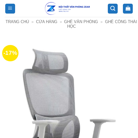
Bỏ
qua
nội
TRANG CHỦ
»
CỬA HÀNG
»
GHẾ VĂN PHÒNG
»
GHẾ CÔNG THÁI
dung
HỌC
-17%