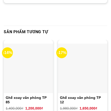
SẢN PHẨM TƯƠNG TỰ
-14%
-17%
Ghế xoay văn phòng TP
Ghế xoay văn phòng TP
85
12
Giá
Giá
Giá
Giá
1,400,000
₫
1,200,000
₫
1,980,000
₫
1,650,000
₫