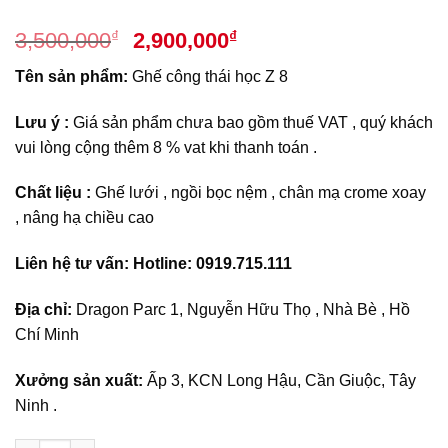
Giá
Giá
₫
₫
3,500,000
2,900,000
gốc
hiện
Tên sản phẩm:
Ghế công thái học Z 8
là:
tại
3,500,000₫.
là:
Lưu ý :
Giá sản phẩm chưa bao gồm thuế VAT , quý khách
2,900,000₫.
vui lòng cộng thêm 8 % vat khi thanh toán .
Chất liệu :
Ghế lưới , ngồi bọc nệm , chân mạ crome xoay
, nâng hạ chiều cao
Liên hệ tư vấn: Hotline: 0919.715.111
Địa chỉ:
Dragon Parc 1, Nguyễn Hữu Thọ , Nhà Bè , Hồ
Chí Minh
Xưởng sản xuất:
Ấp 3, KCN Long Hậu, Cần Giuộc, Tây
Ninh .