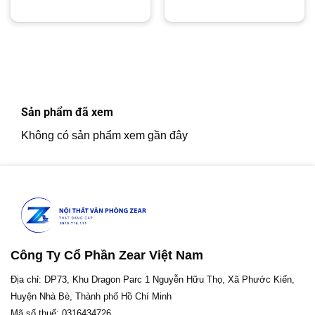
gốc
hiện
gốc
hiện
là:
tại
là:
tại
1,400,000₫.
là:
1,980,000₫.
là:
1,200,000₫.
1,650,00
Sản phẩm đã xem
Không có sản phẩm xem gần đây
Công Ty Cổ Phần Zear Việt Nam
Địa chỉ: DP73, Khu Dragon Parc 1 Nguyễn Hữu Thọ, Xã Phước Kiển,
Huyện Nhà Bè, Thành phố Hồ Chí Minh
Mã số thuế: 0316434726