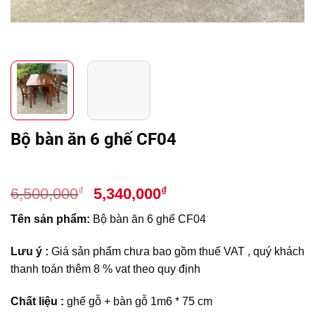
Bộ bàn ăn 6 ghế CF04
Giá
Giá
₫
₫
6,500,000
5,340,000
gốc
hiện
Tên sản phẩm:
Bộ bàn ăn 6 ghế CF04
là:
tại
6,500,000₫.
là:
Lưu ý :
Giá sản phẩm chưa bao gồm thuế VAT , quý khách
5,340,000₫.
thanh toán thêm 8 % vat theo quy định
Chất liệu :
ghế gỗ + bàn gỗ 1m6 * 75 cm