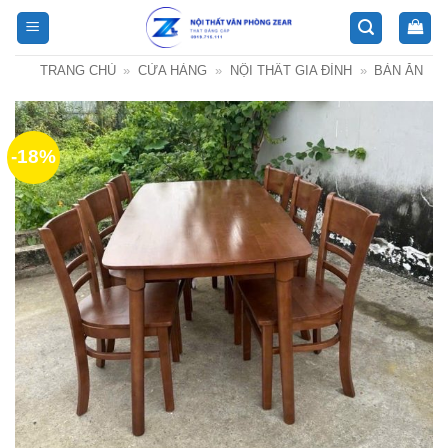
Bỏ
qua
nội
TRANG CHỦ
»
CỬA HÀNG
»
NỘI THẤT GIA ĐÌNH
»
BÀN ĂN
dung
-18%