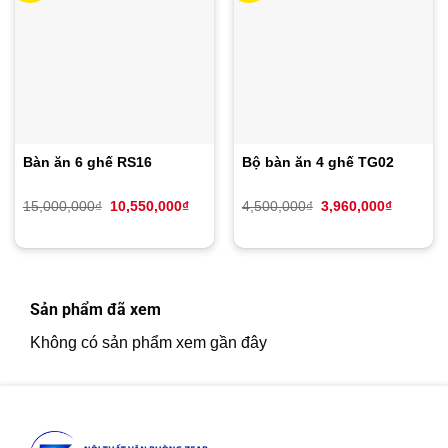
Bàn ăn 6 ghế RS16
Bộ bàn ăn 4 ghế TG02
Giá
Giá
Giá
Giá
15,000,000
₫
10,550,000
₫
4,500,000
₫
3,960,000
₫
gốc
hiện
gốc
hiện
là:
tại
là:
tại
15,000,000₫.
là:
4,500,000₫.
là:
10,550,000₫.
3,960,00
Sản phẩm đã xem
Không có sản phẩm xem gần đây