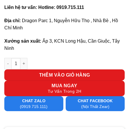
Liên hệ tư vấn: Hotline: 0919.715.111
Địa chỉ:
Dragon Parc 1, Nguyễn Hữu Thọ , Nhà Bè , Hồ
Chí Minh
Xưởng sản xuất:
Ấp 3, KCN Long Hậu, Cần Giuộc, Tây
Ninh
Bộ bàn ăn 6 ghế CF04 số lượng
THÊM VÀO GIỎ HÀNG
MUA NGAY
Tư Vấn Trong 2H
CHAT ZALO
CHAT FACEBOOK
(0919.715.111)
(Nội Thất Zear)