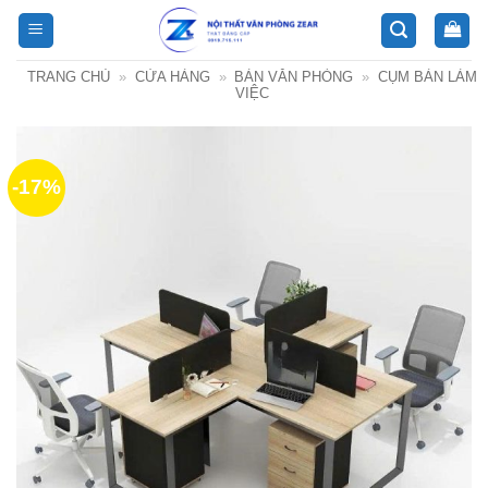
Bỏ
qua
nội
TRANG CHỦ
»
CỬA HÀNG
»
BÀN VĂN PHÒNG
»
CỤM BÀN LÀM
dung
VIỆC
-17%