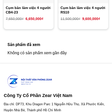
Cụm bàn làm việc 4 người
Cụm bàn làm việc 4 người
CB4-23
RS10
Giá
Giá
Giá
Giá
7,650,000
₫
6,650,000
₫
11,500,000
₫
9,600,000
₫
gốc
hiện
gốc
hiện
là:
tại
là:
tại
7,650,000₫.
là:
11,500,000₫.
là:
6,650,000₫.
9,600,0
Sản phẩm đã xem
Không có sản phẩm xem gần đây
Công Ty Cổ Phần Zear Việt Nam
Địa chỉ: DP73, Khu Dragon Parc 1 Nguyễn Hữu Thọ, Xã Phước Kiển,
Huyện Nhà Bè, Thành phố Hồ Chí Minh