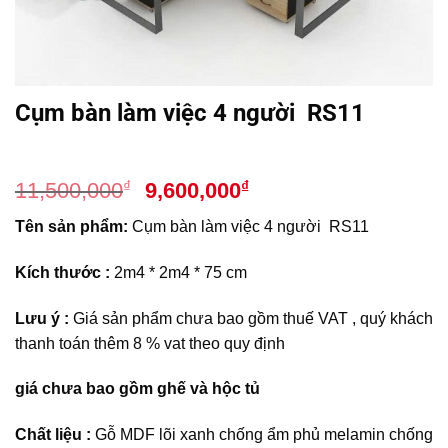
Cụm bàn làm việc 4 người RS11
Giá
Giá
₫
₫
11,500,000
9,600,000
gốc
hiện
Tên sản phẩm:
Cụm bàn làm việc 4 người RS11
là:
tại
11,500,000₫.
là:
Kích thước :
2m4 * 2m4 * 75 cm
9,600,000₫.
Lưu ý :
Giá sản phẩm chưa bao gồm thuế VAT , quý khách
thanh toán thêm 8 % vat theo quy định
giá chưa bao gồm ghế và hộc tủ
Chất liệu :
Gỗ MDF lõi xanh chống ẩm phủ melamin chống