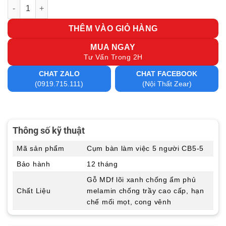
Cụm bàn làm việc 5 người CB5-5 số lượng
THÊM VÀO GIỎ HÀNG
MUA NGAY
Tư Vấn Trong 2H
CHAT ZALO
CHAT FACEBOOK
(0919.715.111)
(Nội Thất Zear)
Thông số kỹ thuật
Mã sản phẩm
Cụm bàn làm việc 5 người CB5-5
Bảo hành
12 tháng
Gỗ MDf lõi xanh chống ẩm phủ
Chất Liệu
melamin chống trầy cao cấp, hạn
chế mối mọt, cong vênh