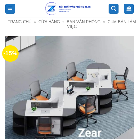
Bỏ
qua
nội
TRANG CHỦ
»
CỬA HÀNG
»
BÀN VĂN PHÒNG
»
CỤM BÀN LÀM
dung
VIỆC
-15%