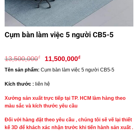
Cụm bàn làm việc 5 người CB5-5
Giá
Giá
₫
₫
13,500,000
11,500,000
gốc
hiện
Tên sản phẩm:
Cụm bàn làm việc 5 người CB5-5
là:
tại
13,500,000₫.
là:
Kích thước :
liên hệ
11,500,000₫.
Xưởng sản xuất trực tiếp tại TP. HCM làm hàng theo
màu sắc và kích thước yêu cầu
Đối với hàng đặt theo yêu cầu , chúng tôi sẽ vẽ lại thiết
kế 3D để khách xác nhận trước khi tiến hành sản xuất .