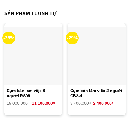
SẢN PHẨM TƯƠNG TỰ
-26%
-29%
Cụm bàn làm việc 6
Cụm bàn làm việc 2 người
người RS09
CB2-4
Giá
Giá
Giá
Giá
15,000,000
₫
11,100,000
₫
3,400,000
₫
2,400,000
₫
gốc
hiện
gốc
hiện
là:
tại
là:
tại
15,000,000₫.
là:
3,400,000₫.
là:
11,100,000₫.
2,400,00