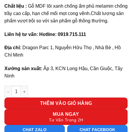
Chất liệu :
Gỗ MDF lõi xanh chống ẩm phủ melamin chống
trầy cao cấp, hạn chế mối mọt cong vênh.Chất lượng sản
phẩm vượt trội so với sản phẩm gỗ thông thường.
Liên hệ tư vấn: Hotline: 0919.715.111
Địa chỉ:
Dragon Parc 1, Nguyễn Hữu Thọ , Nhà Bè , Hồ
Chí Minh
Xưởng sản xuất:
Ấp 3, KCN Long Hậu, Cần Giuộc, Tây
Ninh
Cụm bàn làm việc 8 người CB8-1 số lượng
THÊM VÀO GIỎ HÀNG
MUA NGAY
Tư Vấn Trong 2H
CHAT ZALO
CHAT FACEBOOK