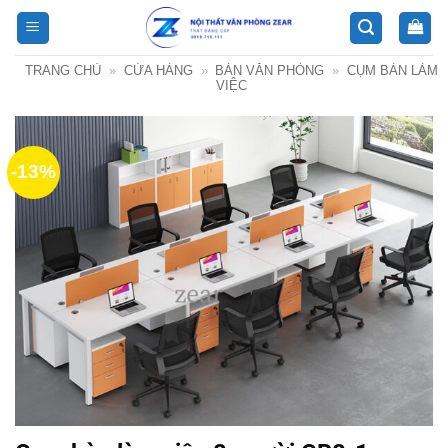
Bỏ
qua
nội
TRANG CHỦ
»
CỬA HÀNG
»
BÀN VĂN PHÒNG
»
CỤM BÀN LÀM
dung
VIỆC
-13%