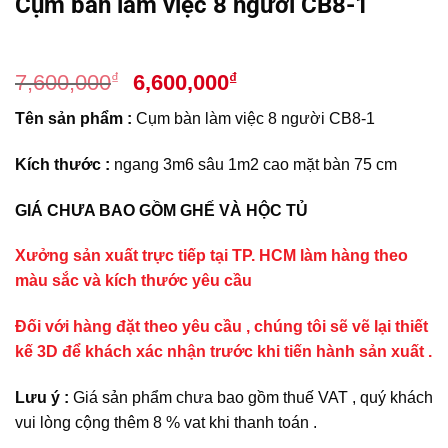
Cụm bàn làm việc 8 người CB8-1
Giá
Giá
₫
₫
7,600,000
6,600,000
gốc
hiện
Tên sản phẩm :
Cụm bàn làm việc 8 người CB8-1
là:
tại
7,600,000₫.
là:
Kích thước :
ngang 3m6 sâu 1m2 cao mặt bàn 75 cm
6,600,000₫.
GIÁ CHƯA BAO GỒM GHẾ VÀ HỘC TỦ
Xưởng sản xuất trực tiếp tại TP. HCM làm hàng theo
màu sắc và kích thước yêu cầu
Đối với hàng đặt theo yêu cầu , chúng tôi sẽ vẽ lại thiết
kế 3D để khách xác nhận trước khi tiến hành sản xuất .
Lưu ý :
Giá sản phẩm chưa bao gồm thuế VAT , quý khách
vui lòng cộng thêm 8 % vat khi thanh toán .