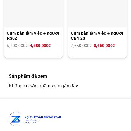
Cụm bàn làm việc 4 người
Cụm bàn làm việc 4 người
RS02
CB4-23
Giá
Giá
Giá
Giá
5,200,000
₫
4,580,000
₫
7,650,000
₫
6,650,000
₫
gốc
hiện
gốc
hiện
là:
tại
là:
tại
5,200,000₫.
là:
7,650,000₫.
là:
4,580,000₫.
6,650,00
Sản phẩm đã xem
Không có sản phẩm xem gần đây