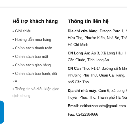
Hỗ trợ khách hàng
Thông tin liên hệ
•
Giới thiệu
Địa chỉ cửa hàng
: Dragon Parc 1,
Hữu Thọ, Phước Kiển, Nhà Bè, Th
•
Hướng dẫn mua hàng
Hồ Chí Minh
•
Chính sách thanh toán
CN Long An
: Ấp 3, Xã Long Hậu, 
•
Chính sách bảo mật
Cần Giuộc, Tỉnh Long An
•
Chính sách giao hàng
CN Cần Thơ
: F1-14 đường số 5 kh
•
Chính sách bảo hành, đổi
.
Phường Phú Thứ, Quận Cái Răng,
trả
phố Cần Thơ
•
Thông tin và điều kiện giao
Địa chỉ nhà máy
: Cụm 6, xã Long 
dịch chung
Huyện Phúc Thọ, Thành phố Hà Nội
Email
: noithatzear.ads@gmail.com
Fax
: 02422384666