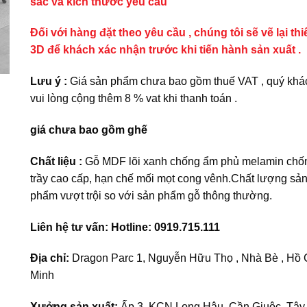
sắc và kích thước yêu cầu
Đối với hàng đặt theo yêu cầu , chúng tôi sẽ vẽ lại thi
3D để khách xác nhận trước khi tiến hành sản xuất .
Lưu ý :
Giá sản phẩm chưa bao gồm thuế VAT , quý khá
vui lòng cộng thêm 8 % vat khi thanh toán .
giá chưa bao gồm ghế
Chất liệu :
Gỗ MDF lõi xanh chống ẩm phủ melamin chố
trầy cao cấp, hạn chế mối mọt cong vênh.Chất lượng sả
phẩm vượt trội so với sản phẩm gỗ thông thường.
Liên hệ tư vấn: Hotline: 0919.715.111
Địa chỉ:
Dragon Parc 1, Nguyễn Hữu Thọ , Nhà Bè , Hồ 
Minh
Xưởng sản xuất:
Ấp 3, KCN Long Hậu, Cần Giuộc, Tây