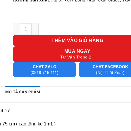
Cụm bàn làm việc 4 người CB4-17 số lượng
THÊM VÀO GIỎ HÀNG
MUA NGAY
Tư Vấn Trong 2H
CHAT ZALO
CHAT FACEBOOK
(0919.715.111)
(Nội Thất Zear)
MÔ TẢ SẢN PHẨM
B4-17
75 cm ( cao tổng kệ 1m1 )