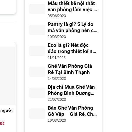
Mẫu thiết kế nội thất
văn phòng làm việc –
thiết kế văn phòng
05/06/2023
đẹp, chuyên nghiệp
Pantry là gì? 5 Lý do
mà văn phòng nên có
Office Pantry
10/03/2023
Eco là gì? Nét độc
đáo trong thiết kế nội
thất Eco
-19%
-16%
11/01/2023
Ghế Văn Phòng Giá
Rẻ Tại Bình Thạnh
14/03/2023
Địa chỉ Mua Ghế Văn
Phòng Bình Dương
Giá Rẻ, Uy Tín
21/07/2023
Bàn Ghế Văn Phòng
 người
Cụm bàn làm việc 2 người
Cụm bàn 4 người LK
Gò Vấp – Giá Rẻ, Chất
RS08
Lượng
16/03/2023
Giá
Giá
Giá
Giá
00
₫
5,200,000
₫
4,200,000
₫
12,650,000
₫
10,650,0
hiện
gốc
hiện
gốc
tại
là:
tại
là: