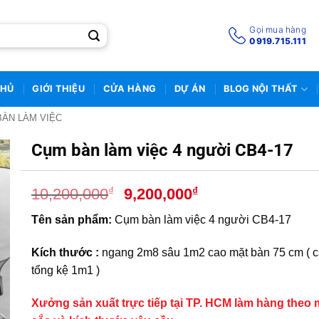
Gọi mua hàng
0919.715.111
CHỦ
GIỚI THIỆU
CỬA HÀNG
DỰ ÁN
BLOG NỘI THẤT
BÀN LÀM VIỆC
Cụm bàn làm việc 4 người CB4-17
Giá
Giá
₫
₫
10,200,000
9,200,000
gốc
hiện
Tên sản phẩm:
Cụm bàn làm việc 4 người CB4-17
là:
tại
10,200,000₫.
là:
Kích thước :
ngang 2m8 sâu 1m2 cao mặt bàn 75 cm ( 
9,200,000₫.
tổng kệ 1m1 )
Xưởng sản xuất trực tiếp tại TP. HCM làm hàng theo