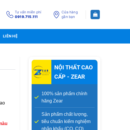
Tư vấn miễn phí
Cửa hàng
0919.715.111
gần bạn
LIÊN HỆ
NỘI THẤT CAO
CẤP - ZEAR
100% sản phẩm chính
hãng Zear
cao
Sản phẩm chất lượng,
tiêu chuẩn kiểm nghiệm
 màu
nhập khẩu (CO, CQ)