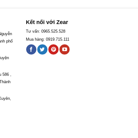
Kết nối với Zear
Tư vấn: 0965.525.528
 Nguyễn
Mua hàng: 0919.715.111
ành phố
Huyện
u 586 ,
 Thành
Xuyên,