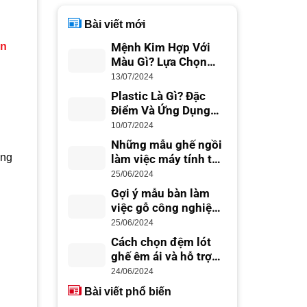
Bài viết mới
ản
Mệnh Kim Hợp Với
Màu Gì? Lựa Chọn
Màu Sắc Phong Thủy
13/07/2024
Plastic Là Gì? Đặc
Điểm Và Ứng Dụng
Trong Cuộc Sống
10/07/2024
Những mẫu ghế ngồi
ợng
làm việc máy tính tốt
nhất cho dân văn
25/06/2024
phòng
Gợi ý mẫu bàn làm
việc gỗ công nghiệp
đẹp hiện đại
25/06/2024
Cách chọn đệm lót
ghế êm ái và hỗ trợ
lưng tốt
24/06/2024
Bài viết phổ biến