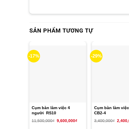
SẢN PHẨM TƯƠNG TỰ
-17%
-29%
Cụm bàn làm việc 4
Cụm bàn làm việc
người RS10
CB2-4
Giá
Giá
Giá
11,500,000
₫
9,600,000
₫
3,400,000
₫
2,400
gốc
hiện
gốc
là:
tại
là: