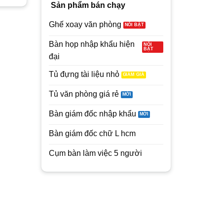
Sản phẩm bán chạy
0₫.
là:
5,200,000₫.
là:
12,650,00
4,800,000₫.
4,200,000₫.
Ghế xoay văn phòng
Bàn họp nhập khẩu hiện
đại
Tủ đựng tài liệu nhỏ
Tủ văn phòng giá rẻ
Bàn giám đốc nhập khẩu
Bàn giám đốc chữ L hcm
Cụm bàn làm việc 5 người