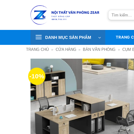
Bỏ
qua
Tìm
nội
kiếm:
dung
DANH MỤC SẢN PHẨM
TRANG 
TRANG CHỦ
»
CỬA HÀNG
»
BÀN VĂN PHÒNG
»
CỤM 
-10%