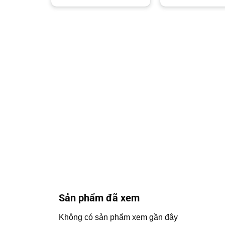
11,500,000₫.
là:
3,400,
9,600,000₫.
Sản phẩm đã xem
Không có sản phẩm xem gần đây