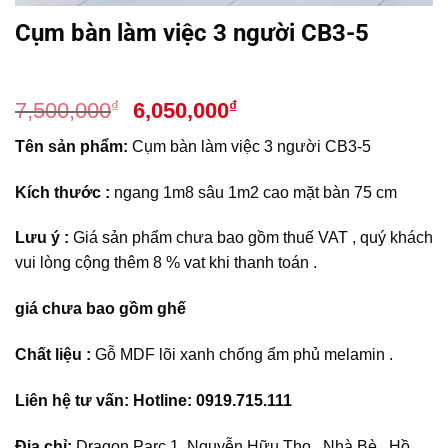
Cụm bàn làm việc 3 người CB3-5
Giá
Giá
₫
₫
7,500,000
6,050,000
gốc
hiện
Tên sản phẩm:
Cụm bàn làm việc 3 người CB3-5
là:
tại
7,500,000₫.
là:
Kích thước :
ngang 1m8 sâu 1m2 cao mặt bàn 75 cm
6,050,000₫.
Lưu ý :
Giá sản phẩm chưa bao gồm thuế VAT , quý khách
vui lòng cộng thêm 8 % vat khi thanh toán .
giá chưa bao gồm ghế
Chất liệu :
Gỗ MDF lõi xanh chống ẩm phủ melamin .
Liên hệ tư vấn: Hotline: 0919.715.111
Địa chỉ:
Dragon Parc 1, Nguyễn Hữu Thọ , Nhà Bè , Hồ