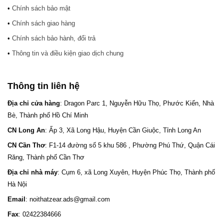
•
Chính sách bảo mật
•
Chính sách giao hàng
•
Chính sách bảo hành, đổi trả
•
Thông tin và điều kiện giao dịch chung
Thông tin liên hệ
Địa chỉ cửa hàng
: Dragon Parc 1, Nguyễn Hữu Thọ, Phước Kiển, Nhà
Bè, Thành phố Hồ Chí Minh
CN Long An
: Ấp 3, Xã Long Hậu, Huyện Cần Giuộc, Tỉnh Long An
CN Cần Thơ
: F1-14 đường số 5 khu 586 , Phường Phú Thứ, Quận Cái
Răng, Thành phố Cần Thơ
Địa chỉ nhà máy
: Cụm 6, xã Long Xuyên, Huyện Phúc Thọ, Thành phố
Hà Nội
Email
: noithatzear.ads@gmail.com
Fax
: 02422384666