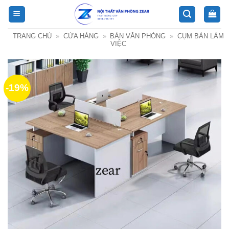
Bỏ
qua
nội
TRANG CHỦ
»
CỬA HÀNG
»
BÀN VĂN PHÒNG
»
CỤM BÀN LÀM
dung
VIỆC
-19%