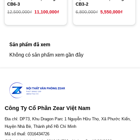
CB6-3
CB3-2
Giá
Giá
Giá
Giá
12,500,000
₫
11,100,000
₫
6,800,000
₫
5,550,000
₫
gốc
hiện
gốc
hiện
là:
tại
là:
tại
12,500,000₫.
là:
6,800,000₫.
là:
11,100,000₫.
5,550,00
Sản phẩm đã xem
Không có sản phẩm xem gần đây
Công Ty Cổ Phần Zear Việt Nam
Địa chỉ: DP73, Khu Dragon Parc 1 Nguyễn Hữu Thọ, Xã Phước Kiển,
Huyện Nhà Bè, Thành phố Hồ Chí Minh
Mã số thuế: 0316434726