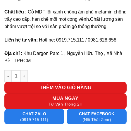
Chất liệu :
Gỗ MDF lõi xanh chống ẩm phủ melamin chống
trầy cao cấp, hạn chế mối mọt cong vênh.Chất lượng sản
phẩm vượt trội so với sản phẩm gỗ thông thường
Liên hệ tư vấn:
Hotline: 0919.715.111 / 0981.628.658
Địa chỉ :
Khu Dargon Parc 1 , Nguyễn Hữu Thọ , Xã Nhà
Bè , TPHCM
Cụm bàn làm việc 2 người CB2-11 số lượng
THÊM VÀO GIỎ HÀNG
MUA NGAY
Tư Vấn Trong 2H
CHAT ZALO
CHAT FACEBOOK
(0919.715.111)
(Nội Thất Zear)