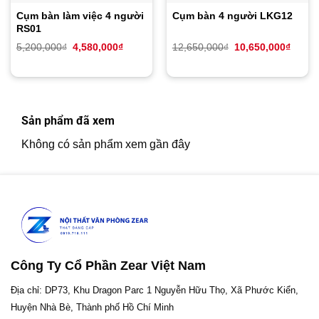
Cụm bàn làm việc 4 người
Cụm bàn 4 người LKG12
RS01
Giá
Giá
Giá
Giá
5,200,000
₫
4,580,000
₫
12,650,000
₫
10,650,000
₫
gốc
hiện
gốc
hiện
là:
tại
là:
tại
5,200,000₫.
là:
12,650,000₫.
là:
4,580,000₫.
10,65
Sản phẩm đã xem
Không có sản phẩm xem gần đây
Công Ty Cổ Phần Zear Việt Nam
Địa chỉ: DP73, Khu Dragon Parc 1 Nguyễn Hữu Thọ, Xã Phước Kiển,
Huyện Nhà Bè, Thành phố Hồ Chí Minh