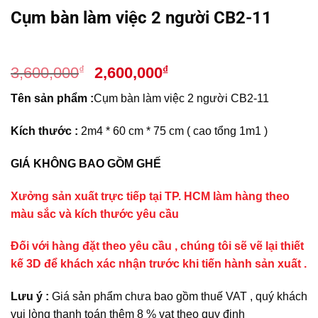
Cụm bàn làm việc 2 người CB2-11
Giá
Giá
₫
₫
3,600,000
2,600,000
gốc
hiện
Tên sản phẩm :
Cụm bàn làm việc 2 người CB2-11
là:
tại
3,600,000₫.
là:
Kích thước :
2m4 * 60 cm * 75 cm ( cao tổng 1m1 )
2,600,000₫.
GIÁ KHÔNG BAO GỒM GHẾ
Xưởng sản xuất trực tiếp tại TP. HCM làm hàng theo
màu sắc và kích thước yêu cầu
Đối với hàng đặt theo yêu cầu , chúng tôi sẽ vẽ lại thiết
kế 3D để khách xác nhận trước khi tiến hành sản xuất .
Lưu ý :
Giá sản phẩm chưa bao gồm thuế VAT , quý khách
vui lòng thanh toán thêm 8 % vat theo quy định