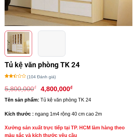
Tủ kệ văn phòng TK 24
(
104
Đánh giá)
2.31
13
Giá
Giá
₫
₫
5,800,000
4,800,000
trên
5
gốc
hiện
dựa
Tên sản phẩm:
Tủ kệ văn phòng TK 24
là:
tại
trên
đánh
5,800,000₫.
là:
giá
Kích thước :
ngang 1m4 rộng 40 cm cao 2m
4,800,000₫.
Xưởng sản xuất trực tiếp tại TP. HCM làm hàng theo
màu sắc và kích thước yêu cầu