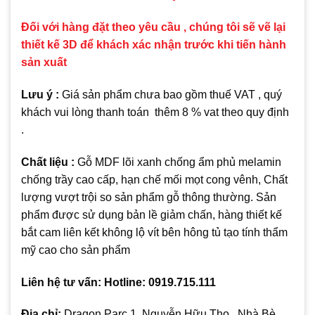
Đối với hàng đặt theo yêu cầu , chúng tôi sẽ vẽ lại
thiết kế 3D để khách xác nhận trước khi tiến hành
sản xuất
Lưu ý :
Giá sản phẩm chưa bao gồm thuế VAT , quý
khách vui lòng thanh toán thêm 8 % vat theo quy định
.
Chất liệu :
Gỗ MDF lõi xanh chống ẩm phủ melamin
chống trầy cao cấp, hạn chế mối mọt cong vênh, Chất
lượng vượt trội so sản phẩm gỗ thông thường. Sản
phẩm được sử dụng bản lề giảm chấn, hàng thiết kế
bắt cam liên kết không lộ vít bên hông tủ tạo tính thẩm
mỹ cao cho sản phẩm
Liên hệ tư vấn: Hotline: 0919.715.111
Địa chỉ:
Dragon Parc 1, Nguyễn Hữu Thọ , Nhà Bè ,