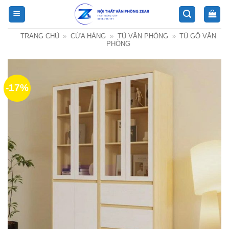
Bỏ
qua
nội
TRANG CHỦ
»
CỬA HÀNG
»
TỦ VĂN PHÒNG
»
TỦ GỖ VĂN
dung
PHÒNG
-17%