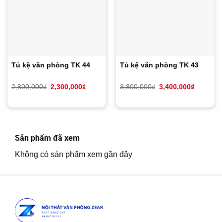
Tủ kệ văn phòng TK 44
Tủ kệ văn phòng TK 43
Giá
Giá
Giá
Giá
2,800,000
₫
2,300,000
₫
3,800,000
₫
3,400,000
₫
gốc
hiện
gốc
hiện
là:
tại
là:
tại
2,800,000₫.
là:
3,800,000₫.
là:
2,300,000₫.
3,400,00
Sản phẩm đã xem
Không có sản phẩm xem gần đây