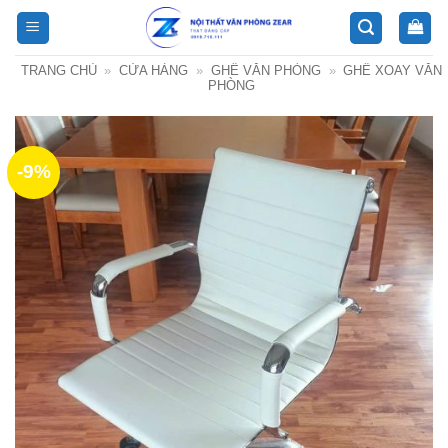
Bỏ
qua
nội
TRANG CHỦ
»
CỬA HÀNG
»
GHẾ VĂN PHÒNG
»
GHẾ XOAY VĂN
dung
PHÒNG
-9%