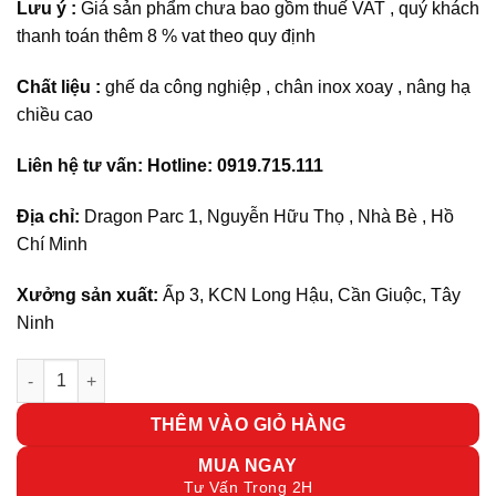
Lưu ý :
Giá sản phẩm chưa bao gồm thuế VAT , quý khách
1,680,000₫.
thanh toán thêm 8 % vat theo quy định
Chất liệu :
ghế da công nghiệp , chân inox xoay , nâng hạ
chiều cao
Liên hệ tư vấn: Hotline: 0919.715.111
Địa chỉ:
Dragon Parc 1, Nguyễn Hữu Thọ , Nhà Bè , Hồ
Chí Minh
Xưởng sản xuất:
Ấp 3, KCN Long Hậu, Cần Giuộc, Tây
Ninh
Ghế xoay lưng thấp Ne01 số lượng
THÊM VÀO GIỎ HÀNG
MUA NGAY
Tư Vấn Trong 2H