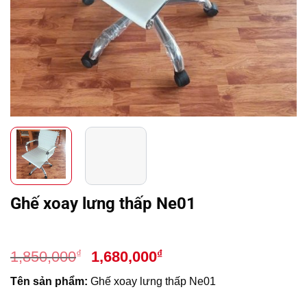
Ghế xoay lưng thấp Ne01
Giá
Giá
₫
₫
1,850,000
1,680,000
gốc
hiện
Tên sản phẩm:
Ghế xoay lưng thấp Ne01
là:
tại
1,850,000₫.
là: