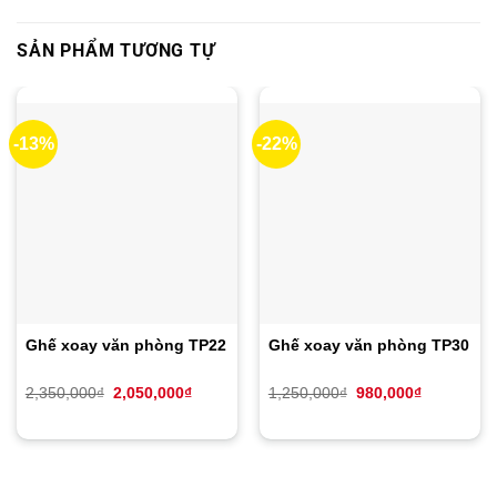
SẢN PHẨM TƯƠNG TỰ
-13%
-22%
Ghế xoay văn phòng TP22
Ghế xoay văn phòng TP30
Giá
Giá
Giá
Giá
2,350,000
₫
2,050,000
₫
1,250,000
₫
980,000
₫
gốc
hiện
gốc
hiện
là:
tại
là:
tại
2,350,000₫.
là:
1,250,000₫.
là:
2,050,000₫.
980,000₫.