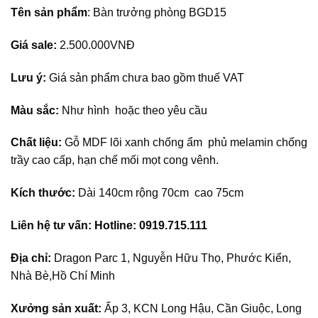
gốc
hiện
Tên sản phẩm
: Bàn trưởng phòng BGD15
là:
tại
3,500,000₫.
là:
Giá sale:
2.500.000VNĐ
2,500,000₫.
Lưu ý:
Giá sản phẩm chưa bao gồm thuế VAT
Màu sắc:
Như hình hoặc theo yêu cầu
Chất liệu:
Gỗ MDF lõi xanh chống ẩm phủ melamin chống
trầy cao cấp, hạn chế mối mọt cong vênh.
Kích thước:
Dài 140cm rộng 70cm cao 75cm
Liên hệ tư vấn: Hotline: 0919.715.111
Địa chỉ:
Dragon Parc 1, Nguyễn Hữu Thọ, Phước Kiển,
Nhà Bè,Hồ Chí Minh
Xưởng sản xuất:
Ấp 3, KCN Long Hậu, Cần Giuộc, Long