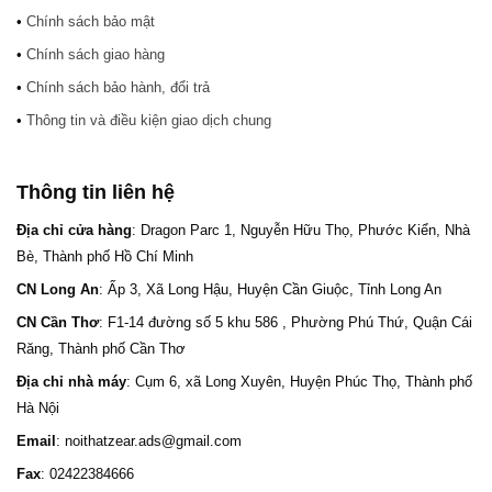
•
Chính sách bảo mật
•
Chính sách giao hàng
•
Chính sách bảo hành, đổi trả
•
Thông tin và điều kiện giao dịch chung
Thông tin liên hệ
Địa chỉ cửa hàng
: Dragon Parc 1, Nguyễn Hữu Thọ, Phước Kiển, Nhà
Bè, Thành phố Hồ Chí Minh
CN Long An
: Ấp 3, Xã Long Hậu, Huyện Cần Giuộc, Tỉnh Long An
CN Cần Thơ
: F1-14 đường số 5 khu 586 , Phường Phú Thứ, Quận Cái
Răng, Thành phố Cần Thơ
Địa chỉ nhà máy
: Cụm 6, xã Long Xuyên, Huyện Phúc Thọ, Thành phố
Hà Nội
Email
: noithatzear.ads@gmail.com
Fax
: 02422384666