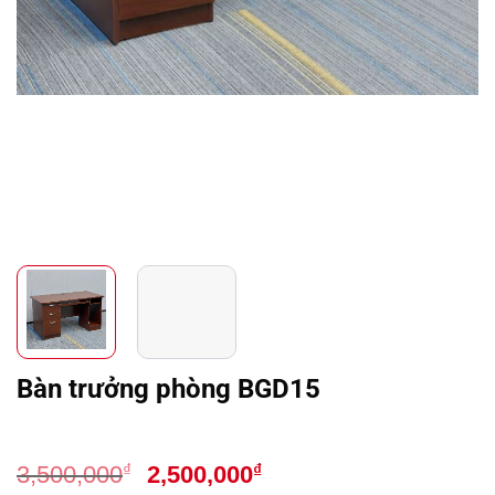
Bàn trưởng phòng BGD15
Giá
Giá
₫
₫
3,500,000
2,500,000