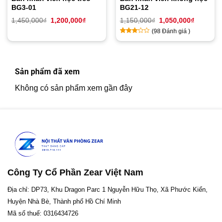
BG3-01
BG21-12
Giá
Giá
Giá
Giá
1,450,000
₫
1,200,000
₫
1,150,000
₫
1,050,000
₫
gốc
hiện
gốc
hiện
(
98
Đánh giá )
là:
tại
là:
tại
1,450,000₫.
là:
1,150,000₫.
là:
2.9
30
1,200,000₫.
1,050,00
trên
5
dựa
Sản phẩm đã xem
trên
đánh
Không có sản phẩm xem gần đây
giá
Công Ty Cổ Phần Zear Việt Nam
Địa chỉ: DP73, Khu Dragon Parc 1 Nguyễn Hữu Thọ, Xã Phước Kiển,
Huyện Nhà Bè, Thành phố Hồ Chí Minh
Mã số thuế: 0316434726