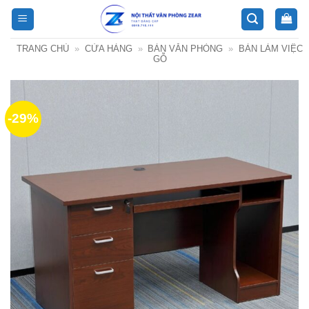
Bỏ
qua
nội
TRANG CHỦ
»
CỬA HÀNG
»
BÀN VĂN PHÒNG
»
BÀN LÀM VIỆC
dung
GỖ
-29%