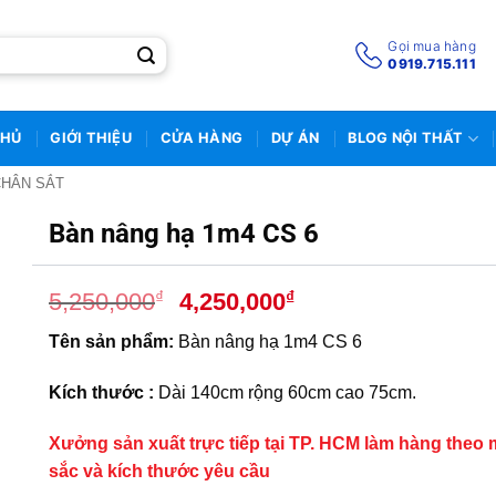
Gọi mua hàng
0919.715.111
CHỦ
GIỚI THIỆU
CỬA HÀNG
DỰ ÁN
BLOG NỘI THẤT
CHÂN SẮT
Bàn nâng hạ 1m4 CS 6
Giá
Giá
₫
₫
5,250,000
4,250,000
gốc
hiện
Tên sản phẩm:
Bàn nâng hạ 1m4 CS 6
là:
tại
5,250,000₫.
là:
Kích thước :
Dài 140cm rộng 60cm cao 75cm.
4,250,000₫.
Xưởng sản xuất trực tiếp tại TP. HCM làm hàng theo
sắc và kích thước yêu cầu