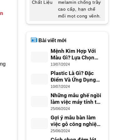
Chất Liệu
melamin chống trầy
cao cấp, hạn chế
ản
mối mọt cong vênh.
Bài viết mới
Mệnh Kim Hợp Với
Màu Gì? Lựa Chọn
Màu Sắc Phong Thủy
ợng
13/07/2024
Plastic Là Gì? Đặc
Điểm Và Ứng Dụng
Trong Cuộc Sống
10/07/2024
Những mẫu ghế ngồi
làm việc máy tính tốt
nhất cho dân văn
25/06/2024
phòng
Gợi ý mẫu bàn làm
việc gỗ công nghiệp
đẹp hiện đại
25/06/2024
Cách chọn đệm lót