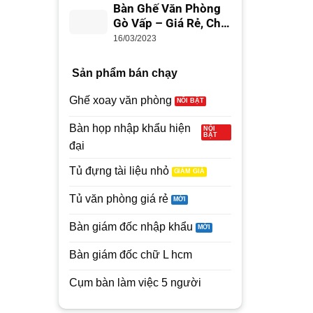
95,000₫.
700,000₫.
795
Bàn Ghế Văn Phòng
Gò Vấp – Giá Rẻ, Chất
Lượng
16/03/2023
Sản phẩm bán chạy
Ghế xoay văn phòng
Bàn họp nhập khẩu hiện
đại
Tủ đựng tài liệu nhỏ
Tủ văn phòng giá rẻ
Bàn giám đốc nhập khẩu
Bàn giám đốc chữ L hcm
Cụm bàn làm việc 5 người