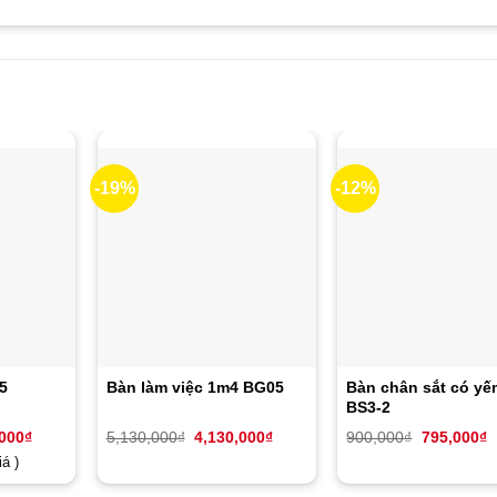
-19%
-12%
5
Bàn làm việc 1m4 BG05
Bàn chân sắt có yế
BS3-2
Giá
Giá
Giá
Giá
G
,000
₫
5,130,000
₫
4,130,000
₫
900,000
₫
795,000
₫
hiện
gốc
hiện
gốc
h
á )
tại
là:
tại
là:
tạ
000₫.
là:
5,130,000₫.
là:
900,000₫.
là