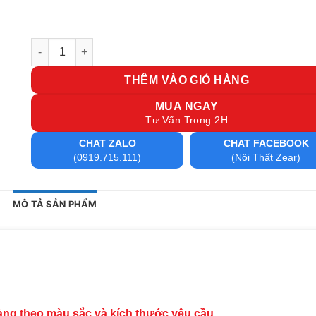
Bàn nâng hạ 1m4 CS 6 số lượng
THÊM VÀO GIỎ HÀNG
MUA NGAY
Tư Vấn Trong 2H
CHAT ZALO
CHAT FACEBOOK
(0919.715.111)
(Nội Thất Zear)
MÔ TẢ SẢN PHẨM
.
hàng theo màu sắc và kích thước yêu cầu