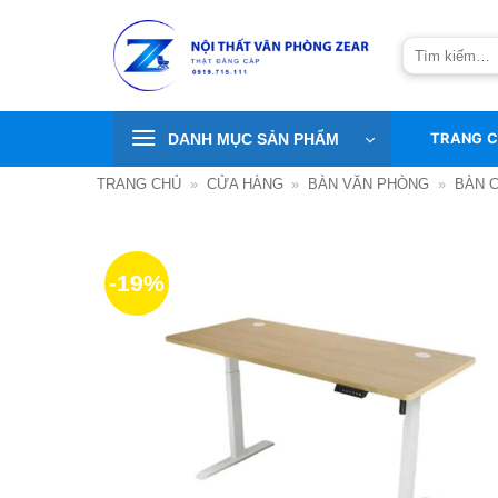
Bỏ
qua
Tìm
nội
kiếm:
dung
DANH MỤC SẢN PHẨM
TRANG 
TRANG CHỦ
»
CỬA HÀNG
»
BÀN VĂN PHÒNG
»
BÀN 
-19%