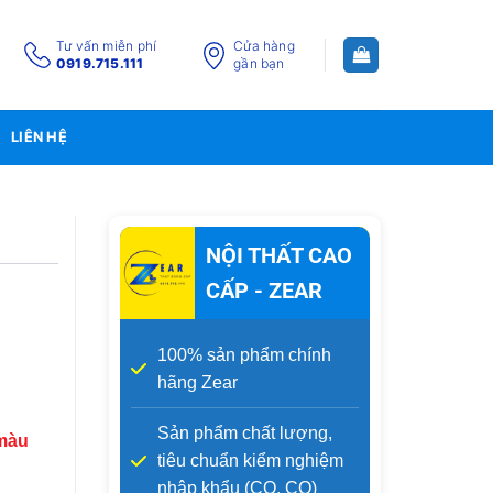
Tư vấn miễn phí
Cửa hàng
0919.715.111
gần bạn
LIÊN HỆ
NỘI THẤT CAO
CẤP - ZEAR
100% sản phẩm chính
hãng Zear
Sản phẩm chất lượng,
 màu
tiêu chuẩn kiểm nghiệm
nhập khẩu (CO, CQ)