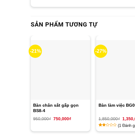
SẢN PHẨM TƯƠNG TỰ
-21%
-27%
Bàn chân sắt gấp gọn
Bàn làm việc BG0
BS8-4
Giá
Giá
Giá
950,000
₫
750,000
₫
1,850,000
₫
1,350
gốc
hiện
gốc
(
1
Đánh gi
là:
tại
là:
950,000₫.
là:
1,850,
2
1