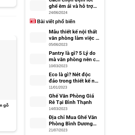
ghế êm ái và hỗ trợ
lưng tốt
24/06/2024
Bài viết phổ biến
Mẫu thiết kế nội thất
văn phòng làm việc –
thiết kế văn phòng
05/06/2023
đẹp, chuyên nghiệp
-22%
-12%
Pantry là gì? 5 Lý do
mà văn phòng nên có
Office Pantry
10/03/2023
Eco là gì? Nét độc
đáo trong thiết kế nội
thất Eco
11/01/2023
Ghế Văn Phòng Giá
Rẻ Tại Bình Thạnh
m gỗ
Bàn chân sắt chữ X BS5-2
Bàn chân sắt có yếm
14/03/2023
BS3
Địa chỉ Mua Ghế Văn
iá
Giá
Giá
Giá
Giá
900,000
₫
700,000
₫
900,000
₫
795,000
₫
iện
gốc
hiện
gốc
hiệ
Phòng Bình Dương
i
là:
tại
là:
tại
Giá Rẻ, Uy Tín
21/07/2023
:
900,000₫.
là:
900,000₫.
là: