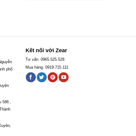
Kết nối với Zear
Tư vấn: 0965.525.528
 Nguyễn
Mua hàng: 0919.715.111
ành phố
Huyện
u 586 ,
 Thành
Xuyên,