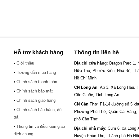
Hỗ trợ khách hàng
Thông tin liên hệ
•
Giới thiệu
Địa chỉ cửa hàng
: Dragon Parc 1,
Hữu Thọ, Phước Kiển, Nhà Bè, Th
•
Hướng dẫn mua hàng
Hồ Chí Minh
•
Chính sách thanh toán
CN Long An
: Ấp 3, Xã Long Hậu, 
•
Chính sách bảo mật
Cần Giuộc, Tỉnh Long An
•
Chính sách giao hàng
CN Cần Thơ
: F1-14 đường số 5 kh
•
Chính sách bảo hành, đổi
.
Phường Phú Thứ, Quận Cái Răng,
trả
phố Cần Thơ
•
Thông tin và điều kiện giao
Địa chỉ nhà máy
: Cụm 6, xã Long 
dịch chung
Huyện Phúc Thọ, Thành phố Hà Nội