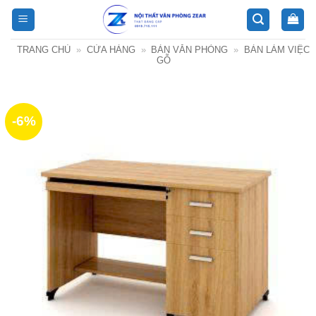
Bỏ
qua
nội
TRANG CHỦ
»
CỬA HÀNG
»
BÀN VĂN PHÒNG
»
BÀN LÀM VIỆC
dung
GỖ
-6%