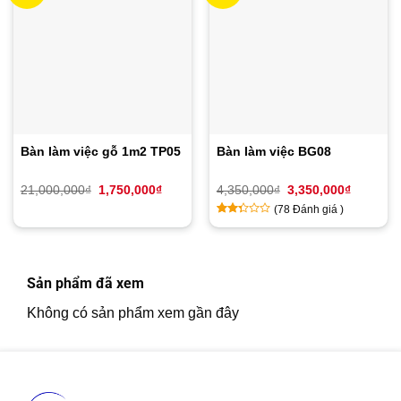
Bàn làm việc gỗ 1m2 TP05
Bàn làm việc BG08
Giá
Giá
Giá
Giá
21,000,000
₫
1,750,000
₫
4,350,000
₫
3,350,000
₫
gốc
hiện
gốc
hiện
(
78
Đánh giá )
là:
tại
là:
tại
21,000,000₫.
là:
4,350,000₫.
là:
2.22
9
1,750,000₫.
3,350,00
trên
5
dựa
Sản phẩm đã xem
trên
đánh
Không có sản phẩm xem gần đây
giá