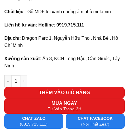
Chất liệu :
Gỗ MDF lõi xanh chống ẩm phủ melamin .
Liên hệ tư vấn: Hotline: 0919.715.111
Địa chỉ:
Dragon Parc 1, Nguyễn Hữu Thọ , Nhà Bè , Hồ
Chí Minh
Xưởng sản xuất:
Ấp 3, KCN Long Hậu, Cần Giuộc, Tây
Ninh .
Bàn bàn việc BST4 - 1m2 số lượng
THÊM VÀO GIỎ HÀNG
MUA NGAY
Tư Vấn Trong 2H
CHAT ZALO
CHAT FACEBOOK
(0919.715.111)
(Nội Thất Zear)