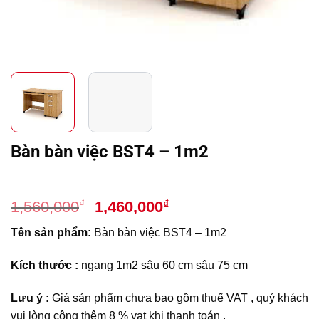
Bàn bàn việc BST4 – 1m2
Giá
Giá
₫
₫
1,560,000
1,460,000
gốc
hiện
Tên sản phẩm:
Bàn bàn việc BST4 – 1m2
là:
tại
1,560,000₫.
là:
Kích thước :
ngang 1m2 sâu 60 cm sâu 75 cm
1,460,000₫.
Lưu ý :
Giá sản phẩm chưa bao gồm thuế VAT , quý khách
vui lòng cộng thêm 8 % vat khi thanh toán .