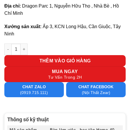
Địa chỉ:
Dragon Parc 1, Nguyễn Hữu Thọ , Nhà Bè , Hồ
Chí Minh
Xưởng sản xuất:
Ấp 3, KCN Long Hậu, Cần Giuộc, Tây
Ninh
Bàn làm việc , học tập Home 40 số lượng
THÊM VÀO GIỎ HÀNG
MUA NGAY
Tư Vấn Trong 2H
CHAT ZALO
CHAT FACEBOOK
(0919.715.111)
(Nội Thất Zear)
Thông số kỹ thuật
Mã sản phẩm
Bàn làm việc , học tập Home 40