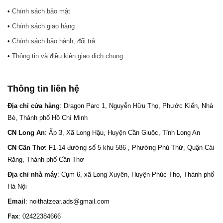
•
Chính sách bảo mật
•
Chính sách giao hàng
•
Chính sách bảo hành, đổi trả
•
Thông tin và điều kiện giao dịch chung
Thông tin liên hệ
Địa chỉ cửa hàng
: Dragon Parc 1, Nguyễn Hữu Thọ, Phước Kiển, Nhà
Bè, Thành phố Hồ Chí Minh
CN Long An
: Ấp 3, Xã Long Hậu, Huyện Cần Giuộc, Tỉnh Long An
CN Cần Thơ
: F1-14 đường số 5 khu 586 , Phường Phú Thứ, Quận Cái
Răng, Thành phố Cần Thơ
Địa chỉ nhà máy
: Cụm 6, xã Long Xuyên, Huyện Phúc Thọ, Thành phố
Hà Nội
Email
: noithatzear.ads@gmail.com
Fax
: 02422384666