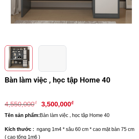
Bàn làm việc , học tập Home 40
Giá
Giá
₫
₫
4,550,000
3,500,000
gốc
hiện
Tên sản phẩm:
Bàn làm việc , học tập Home 40
là:
tại
4,550,000₫.
là:
Kích thước :
ngang 1m4 * sâu 60 cm * cao mặt bàn 75 cm
3,500,000₫.
( cao tổng 1m6 )