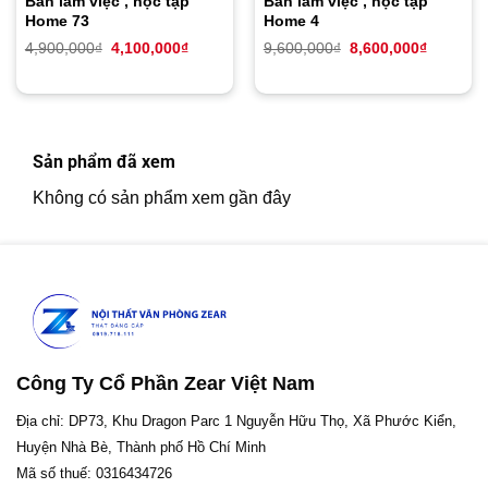
Bàn làm việc , học tập
Bàn làm việc , học tập
Home 73
Home 4
Giá
Giá
Giá
Giá
4,900,000
₫
4,100,000
₫
9,600,000
₫
8,600,000
₫
gốc
hiện
gốc
hiện
là:
tại
là:
tại
4,900,000₫.
là:
9,600,000₫.
là:
4,100,000₫.
8,600,00
Sản phẩm đã xem
Không có sản phẩm xem gần đây
Công Ty Cổ Phần Zear Việt Nam
Địa chỉ: DP73, Khu Dragon Parc 1 Nguyễn Hữu Thọ, Xã Phước Kiển,
Huyện Nhà Bè, Thành phố Hồ Chí Minh
Mã số thuế: 0316434726