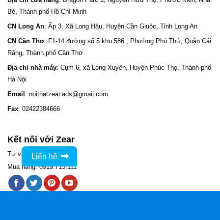
Bè, Thành phố Hồ Chí Minh
CN Long An
: Ấp 3, Xã Long Hậu, Huyện Cần Giuộc, Tỉnh Long An
CN Cần Thơ
: F1-14 đường số 5 khu 586 , Phường Phú Thứ, Quận Cái
Răng, Thành phố Cần Thơ
Địa chỉ nhà máy
: Cụm 6, xã Long Xuyên, Huyện Phúc Thọ, Thành phố
Hà Nội
Email
: noithatzear.ads@gmail.com
Fax
: 02422384666
Kết nối với Zear
Tư vấn: 0965.525.528
Liên hệ
Mua hàng: 0919.715.111
Nhắn tin Zalo
Hotline