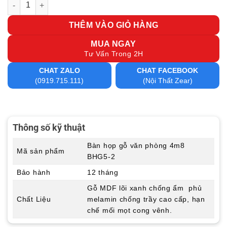
Bàn họp gỗ văn phòng 4m8 BHG5-2 số lượng
THÊM VÀO GIỎ HÀNG
MUA NGAY
Tư Vấn Trong 2H
CHAT ZALO
CHAT FACEBOOK
(0919.715.111)
(Nội Thất Zear)
Thông số kỹ thuật
Bàn họp gỗ văn phòng 4m8
Mã sản phẩm
BHG5-2
Bảo hành
12 tháng
Gỗ MDF lõi xanh chống ẩm phủ
Chất Liệu
melamin chống trầy cao cấp, hạn
chế mối mọt cong vênh.