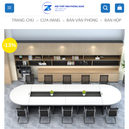
Bỏ
qua
nội
TRANG CHỦ
»
CỬA HÀNG
»
BÀN VĂN PHÒNG
»
BÀN HỌP
dung
-13%