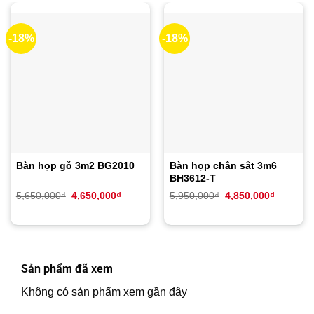
-18%
-18%
Bàn họp gỗ 3m2 BG2010
Bàn họp chân sắt 3m6
BH3612-T
Giá
Giá
Giá
Giá
5,650,000
₫
4,650,000
₫
5,950,000
₫
4,850,000
₫
gốc
hiện
gốc
hiện
là:
tại
là:
tại
5,650,000₫.
là:
5,950,000₫.
là:
4,650,000₫.
4,850,00
Sản phẩm đã xem
Không có sản phẩm xem gần đây