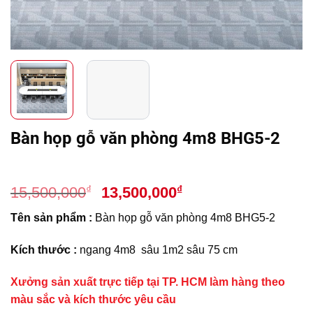
Bàn họp gỗ văn phòng 4m8 BHG5-2
Giá
Giá
₫
₫
15,500,000
13,500,000
gốc
hiện
Tên sản phẩm :
Bàn họp gỗ văn phòng 4m8 BHG5-2
là:
tại
15,500,000₫.
là:
Kích thước :
ngang 4m8 sâu 1m2 sâu 75 cm
13,500,000₫.
Xưởng sản xuất trực tiếp tại TP. HCM làm hàng theo
màu sắc và kích thước yêu cầu