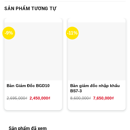
SẢN PHẨM TƯƠNG TỰ
-9%
-11%
Bàn Giám Đốc BGD10
Bàn giám đốc nhập khẩu
BS7-3
Giá
Giá
Giá
Giá
2,695,000
₫
2,450,000
₫
8,600,000
₫
7,650,000
₫
gốc
hiện
gốc
hiện
là:
tại
là:
tại
2,695,000₫.
là:
8,600,000₫.
là:
2,450,000₫.
7,650,00
Sản phẩm đã xem