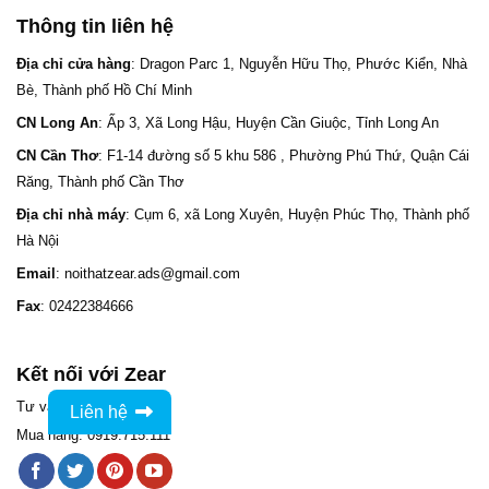
Thông tin liên hệ
Địa chỉ cửa hàng
: Dragon Parc 1, Nguyễn Hữu Thọ, Phước Kiển, Nhà
Bè, Thành phố Hồ Chí Minh
CN Long An
: Ấp 3, Xã Long Hậu, Huyện Cần Giuộc, Tỉnh Long An
CN Cần Thơ
: F1-14 đường số 5 khu 586 , Phường Phú Thứ, Quận Cái
Răng, Thành phố Cần Thơ
Địa chỉ nhà máy
: Cụm 6, xã Long Xuyên, Huyện Phúc Thọ, Thành phố
Hà Nội
Email
: noithatzear.ads@gmail.com
Fax
: 02422384666
Kết nối với Zear
Tư vấn: 0965.525.528
Liên hệ
Mua hàng: 0919.715.111
Nhắn tin Zalo