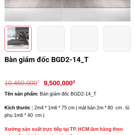
Bàn giám đốc BGD2-14_T
Giá
Giá
₫
₫
10,450,000
9,500,000
gốc
hiện
Tên sản phẩm:
Bàn giám đốc BGD2-14_T
là:
tại
10,450,000₫.
là:
Kích thước :
2m4 * 1m6 * 75 cm ( mặt bàn 2m * 80 cm . tủ
9,500,000₫.
phụ 1m6 * 40 cm )
Xưởng sản xuất trực tiếp tại TP. HCM làm hàng theo