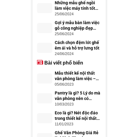
Những mẫu ghế ngồi
làm việc máy tính tốt
nhất cho dân văn phòng
25/06/2024
Gợi ý mẫu bàn làm việc
gỗ công nghiệp đẹp
hiện đại
25/06/2024
Cách chọn đệm lót ghế
êm ái và hỗ trợ lưng tốt
24/06/2024
Bài viết phổ biến
Mẫu thiết kế nội thất
văn phòng làm việc –
thiết kế văn phòng đẹp,
05/06/2023
chuyên nghiệp
Pantry là gì? 5 Lý do mà
văn phòng nên có
Office Pantry
10/03/2023
Eco là gì? Nét độc đáo
trong thiết kế nội thất
Eco
11/01/2023
Ghế Văn Phòng Giá Rẻ