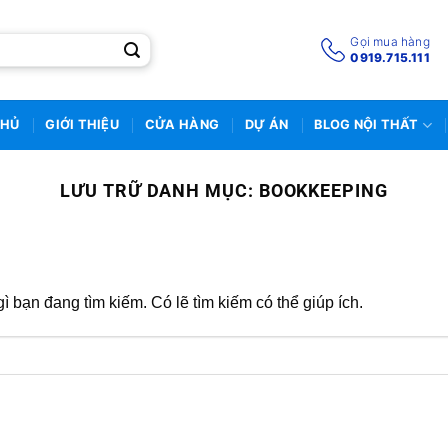
Gọi mua hàng
0919.715.111
CHỦ
GIỚI THIỆU
CỬA HÀNG
DỰ ÁN
BLOG NỘI THẤT
LƯU TRỮ DANH MỤC:
BOOKKEEPING
 bạn đang tìm kiếm. Có lẽ tìm kiếm có thể giúp ích.