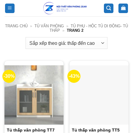
Bỏ
qua
nội
dung
TRANG CHỦ
»
TỦ VĂN PHÒNG
»
TỦ PHỤ - HỘC TỦ DI ĐỘNG- TỦ
THẤP
»
TRANG 2
-30%
-43%
Tủ thấp văn phòng TT7
Tủ thấp văn phòng TT5