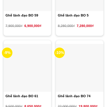
Ghế lãnh đạo BO 59
Ghế lãnh đạo BO 5
Giá
Giá
Giá
Giá
7,900,000
₫
6,900,000
₫
8,280,000
₫
7,280,000
₫
gốc
hiện
gốc
hiện
là:
tại
là:
tại
7,900,000₫.
là:
8,280,000₫.
là:
6,900,000₫.
7,280,00
-9%
-10%
Ghế lãnh đạo BO 61
Ghế lãnh đạo BO 74
Giá
Giá
Giá
Giá
9,500,000
₫
8,650,000
₫
22,000,000
₫
19,800,000
₫