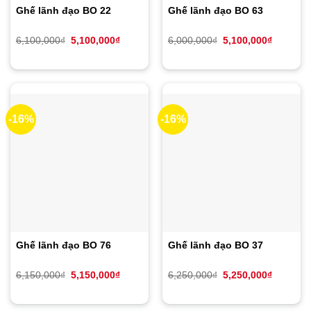
Ghế lãnh đạo BO 22
Ghế lãnh đạo BO 63
Giá
Giá
Giá
Giá
6,100,000
₫
5,100,000
₫
6,000,000
₫
5,100,000
₫
gốc
hiện
gốc
hiện
là:
tại
là:
tại
6,100,000₫.
là:
6,000,000₫.
là:
5,100,000₫.
5,100,00
-16%
-16%
Ghế lãnh đạo BO 76
Ghế lãnh đạo BO 37
Giá
Giá
Giá
Giá
6,150,000
₫
5,150,000
₫
6,250,000
₫
5,250,000
₫
gốc
hiện
gốc
hiện
là:
tại
là:
tại
6,150,000₫.
là:
6,250,000₫.
là:
5,150,000₫.
5,250,00