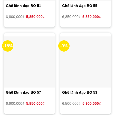
Ghế lãnh đạo BO 51
Ghế lãnh đạo BO 55
Giá
Giá
Giá
Giá
6,800,000
₫
5,850,000
₫
6,850,000
₫
5,850,000
₫
gốc
hiện
gốc
hiện
là:
tại
là:
tại
6,800,000₫.
là:
6,850,000₫.
là:
5,850,000₫.
5,850,00
-15%
-9%
Ghế lãnh đạo BO 57
Ghế lãnh đạo BO 53
Giá
Giá
Giá
Giá
6,900,000
₫
5,850,000
₫
6,500,000
₫
5,900,000
₫
gốc
hiện
gốc
hiện
là:
tại
là:
tại
6,900,000₫.
là:
6,500,000₫.
là: