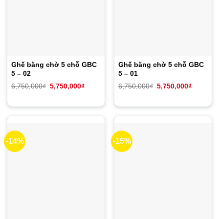
Ghế băng chờ 5 chỗ GBC
Ghế băng chờ 5 chỗ GBC
5 – 02
5 – 01
Giá
Giá
Giá
Giá
6,750,000
₫
5,750,000
₫
6,750,000
₫
5,750,000
₫
gốc
hiện
gốc
hiện
là:
tại
là:
tại
6,750,000₫.
là:
6,750,000₫.
là:
5,750,000₫.
5,750,00
-14%
-15%