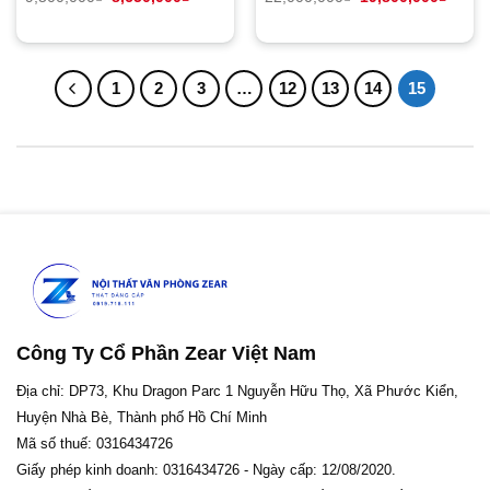
gốc
hiện
gốc
hiện
là:
tại
là:
tại
9,500,000₫.
là:
22,000,000₫.
là:
8,650,000₫.
19,80
1
2
3
…
12
13
14
15
Công Ty Cổ Phần Zear Việt Nam
Địa chỉ: DP73, Khu Dragon Parc 1 Nguyễn Hữu Thọ, Xã Phước Kiển,
Huyện Nhà Bè, Thành phố Hồ Chí Minh
Mã số thuế: 0316434726
Giấy phép kinh doanh: 0316434726 - Ngày cấp: 12/08/2020.