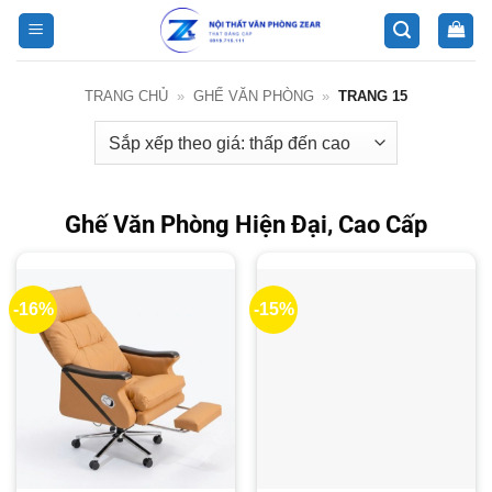
Bỏ
qua
nội
dung
TRANG CHỦ
»
GHẾ VĂN PHÒNG
»
TRANG 15
Ghế Văn Phòng Hiện Đại, Cao Cấp
-16%
-15%