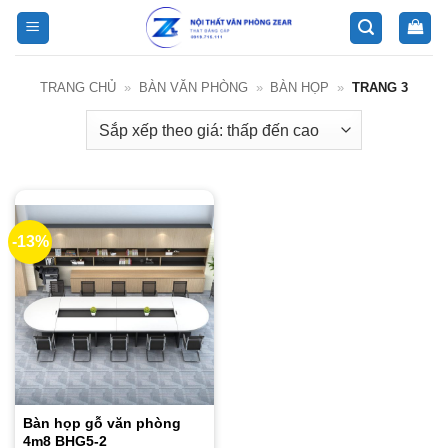
Bỏ
qua
nội
dung
TRANG CHỦ
»
BÀN VĂN PHÒNG
»
BÀN HỌP
»
TRANG 3
-13%
Bàn họp gỗ văn phòng
4m8 BHG5-2