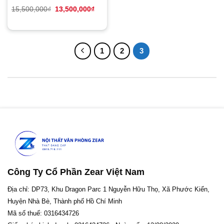
Giá
Giá
15,500,000
₫
13,500,000
₫
gốc
hiện
là:
tại
15,500,000₫.
là:
13,500,000₫.
1
2
3
Công Ty Cổ Phần Zear Việt Nam
Địa chỉ: DP73, Khu Dragon Parc 1 Nguyễn Hữu Thọ, Xã Phước Kiển,
Huyện Nhà Bè, Thành phố Hồ Chí Minh
Mã số thuế: 0316434726