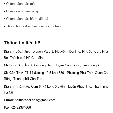
•
Chính sách bảo mật
•
Chính sách giao hàng
•
Chính sách bảo hành, đổi trả
•
Thông tin và điều kiện giao dịch chung
Thông tin liên hệ
Địa chỉ cửa hàng
: Dragon Parc 1, Nguyễn Hữu Thọ, Phước Kiển, Nhà
Bè, Thành phố Hồ Chí Minh
CN Long An
: Ấp 3, Xã Long Hậu, Huyện Cần Giuộc, Tỉnh Long An
CN Cần Thơ
: F1-14 đường số 5 khu 586 , Phường Phú Thứ, Quận Cái
Răng, Thành phố Cần Thơ
Địa chỉ nhà máy
: Cụm 6, xã Long Xuyên, Huyện Phúc Thọ, Thành phố
Hà Nội
Email
: noithatzear.ads@gmail.com
Fax
: 02422384666